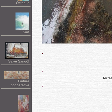
Octopus
Surf
:
Salve Sangô!
:
Terras
Pintura
cooperativa
: