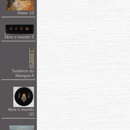
Mater 10
Abre o mundo 3
Sudários do
Mangue A
Abre o mundo
1D