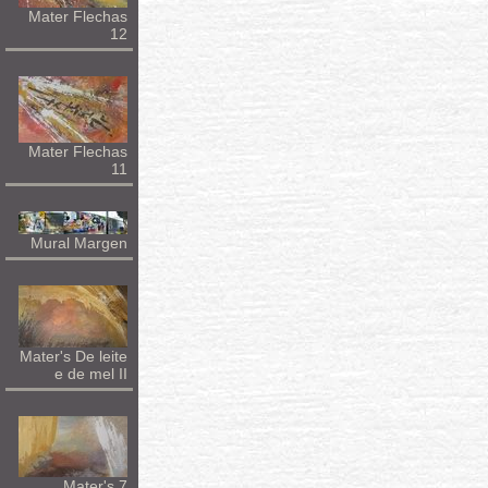
Mater Flechas
12
Mater Flechas
11
Mural Margen
Mater's De leite
e de mel II
Mater's 7