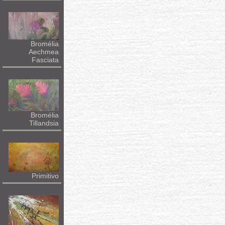
Bromélia
Aechmea
Fasciata
Bromélia
Tillandsia
Primitivo