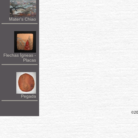
Mater's Chiao
Flechas Ígneas -
Placas
Pegada
©20