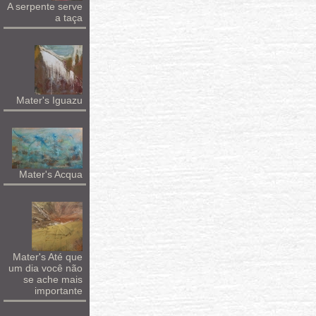
A serpente serve
a taça
Mater's Iguazu
Mater's Acqua
Mater's Até que
um dia você não
se ache mais
importante