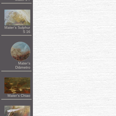
Mater's Sulphur
S 16
Mater's
Diâmetro
Mater's Chiao