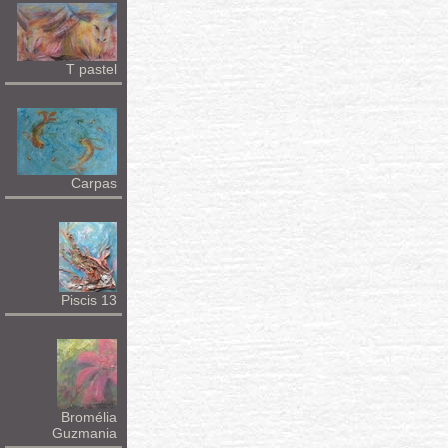
T pastel
Carpas
Piscis 13
Bromélia
Guzmania